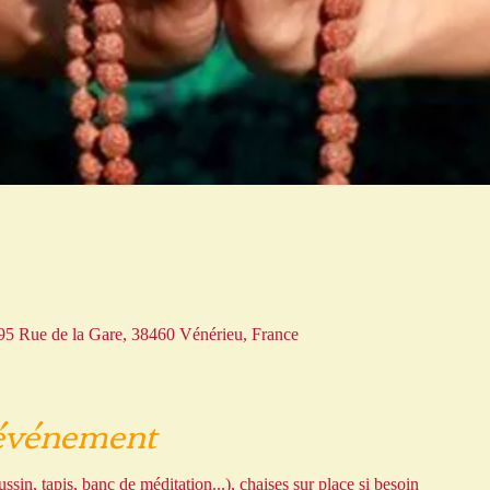
 195 Rue de la Gare, 38460 Vénérieu, France
'événement
ssin, tapis, banc de méditation...), chaises sur place si besoin