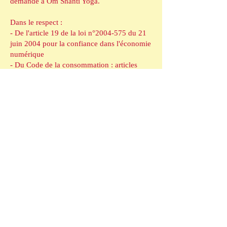
demande à Om Shanti Yoga.
Dans le respect :
- De l'article 19 de la loi n°
2004-575
du 21
juin 2004 pour la confiance dans l'économie
numérique
- Du Code de la consommation : articles
L111-1 à L111-7
- Du Code de la consommation : articles
R111-1 et R 111-2
omshanti38300@gmail.co
06 69 04 62 89
m
INFO-LETTRE :
S'inscrire